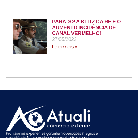
PARADO! A BLITZ DA RF E O
AUMENTO INCIDÊNCIA DE
CANAL VERMELHO!
27/05/2022
Leia mais »
Profissionais experientes garantem operações íntegras e
executáveis. Nossa equipe é especializada e sempre