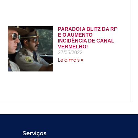
PARADO! A BLITZ DA RF
E O AUMENTO
INCIDÊNCIA DE CANAL
VERMELHO!
27/05/2022
Leia mais »
Serviços